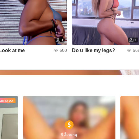
1
1
Look at me
Do u like my legs?
600
56
MOKAMAI
9 Žetonų