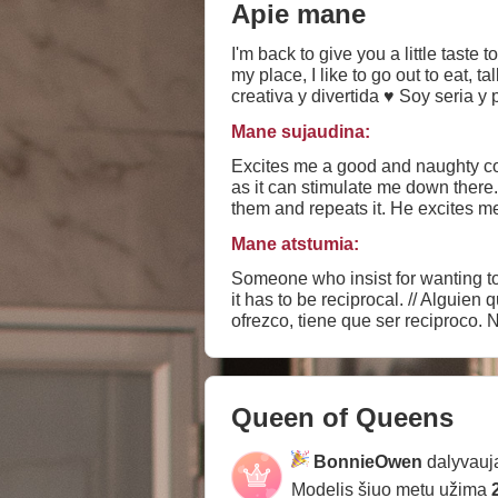
Apie mane
I'm back to give you a little tast
my place, I like to go out to eat, talk a lot and turn on ;) // Regresé para dart
creativa y divertida ♥ Soy seria y
momento ;)
Mane sujaudina:
Excites me a good and naughty con
as it can stimulate me down there.
them and repeats it. He excites me when they ha
conversación, que sepa como lleg
Mane atstumia:
exita un hombre que no sea tímido
excita cuando tienen la iniciativa
Someone who insist for wanting to d
it has to be reciprocal. // Algui
ofrezco, tiene que ser reciproco.
usuarios. No me gusta que me a
Queen of Queens
BonnieOwen
dalyvauja
Modelis šiuo metu užima