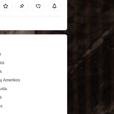
b
sūs
s
ų Amerikos
usta
ė
is