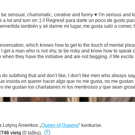
e to be sensual, charismatic, creative and funny ♥ I'm serious and
e un poco de gusto para ser sensual, carismática,
 pervertida también y sé darme mi lugar, me gusta salir a comer,
versation, which knows how to get to the touch of mental plea
 I get a man who is not shy, to be risky and know how to speak o
ve the initiative and are not begging. // Me excita una buena y traviesa
ar al tacto del placer mental, que estimule mis neuronas como
, que sea arriesgado y sepa como hablar o hacer las cosas sin q
 y no se hacen de rogar.
o subthing that and don't like, I don't like men who always say: i
en que insista en querer hacer algo que no me gusta, no me gusta
 No me gustan los charlatanes ni los mentirosos y que sean gro
presuren, amo dar un muy buen show
 Lotynų Amerikos „
Queen of Queens
“ konkurse.
2746 vietą
(0 taškų).