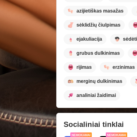
azijietiškas masažas
sėklidžių čiulpimas
ejakuliacija
sėdėti
grubus dulkinimas
rijimas
erzinimas
merginų dulkinimas
analiniai žaidimai
Socialiniai tinklai
NEMOKAMAI
NEMOKAMAI