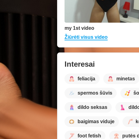
my 1st video
Žiūrėti visus video
Interesai
feliacija
minetas
spermos šūvis
šo
dildo seksas
dild
baigimas viduje
k
foot fetish
putės 