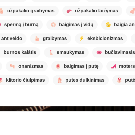
užpakalio graibymas
užpakalio laižymas
spermą į burną
baigimas į vidų
baigia an
 ant veido
graibymas
eksbicionizmas
burnos kaištis
smaukymas
bučiavimasis
onanizmas
baigimas į putę
moters
klitorio čiulpimas
putes dulkinimas
putė