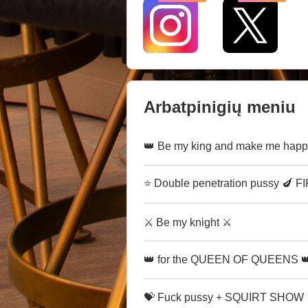
Arbatpinigių meniu
👑 Be my king and make me happ
⭐ Double penetration pussy 🍆 
⚔ Be my knight ⚔
👑 for the QUEEN OF QUEENS 
💝 Fuck pussy + SQUIRT SHOW 