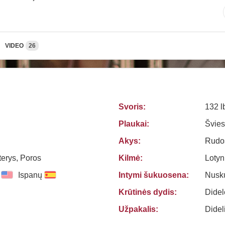
VIDEO
26
Svoris:
132 l
Plaukai:
Švie
Akys:
Rudo
terys, Poros
Kilmė:
Lotyn
Ispanų
Intymi šukuosena:
Nusk
Krūtinės dydis:
Didel
Užpakalis:
Didel