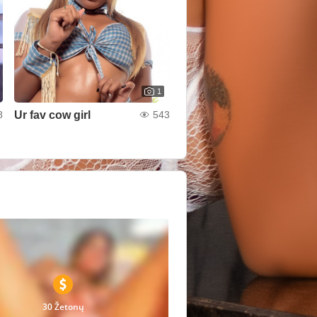
1
Ur fav cow girl
8
543
30 Žetonų