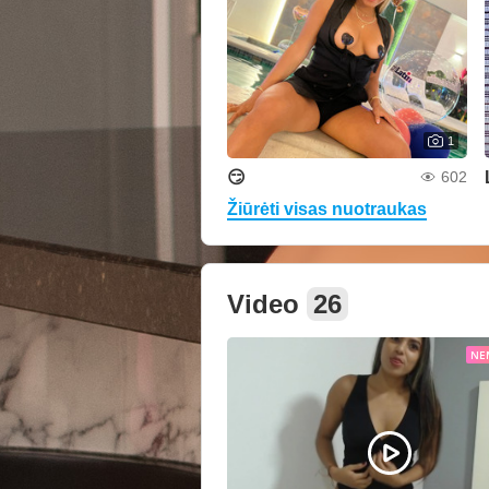
1
😏
602
Žiūrėti visas nuotraukas
Video
26
NE