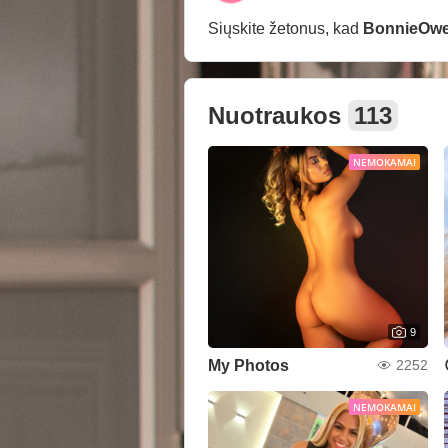
Siųskite žetonus, kad
BonnieOw
Nuotraukos
113
NEMOKAMAI
9
My Photos
2252
NEMOKAMAI