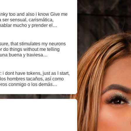
 kinky too and also i know Give me
 hablar mucho y prender el
sure, that stimulates my neurons
r do things without me telling
 me puede estimular ahí abajo. Me
ue yo se las diga y la repita. Me
 dont have tokens, just as I start,
n los hombres tacaños, así como
seros conmigo o los demás