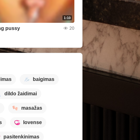
1:10
ng pussy
20
pimas
baigimas
dildo žaidimai
masažas
s
lovense
pasitenkinimas