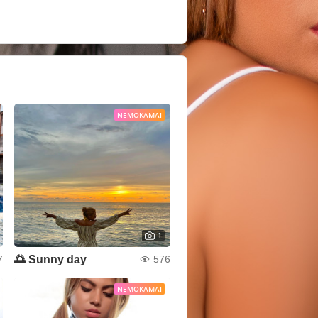
NEMOKAMAI
1
🌅 Sunny day
7
576
NEMOKAMAI