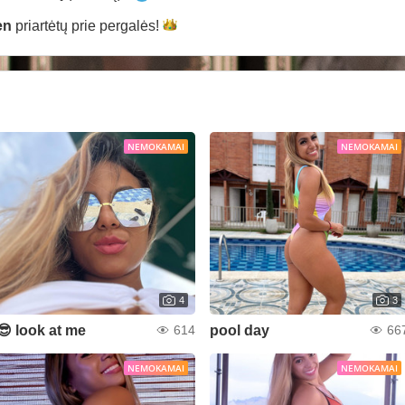
en
priartėtų prie
pergalės!
NEMOKAMAI
NEMOKAMAI
4
3
😎 look at me
pool day
614
66
NEMOKAMAI
NEMOKAMAI