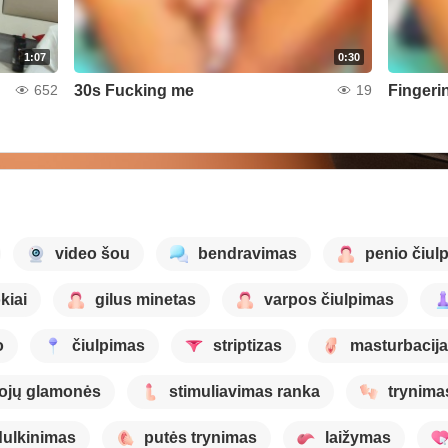
1:07
0:30
30s Fucking me
Fingeri
652
19
video šou
bendravimas
penio čiul
kiai
gilus minetas
varpos čiulpimas
o
čiulpimas
striptizas
masturbacija
ojų glamonės
stimuliavimas ranka
trynima
dulkinimas
putės trynimas
laižymas