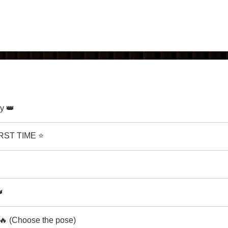
y 👑
FIRST TIME ⭐

 (Choose the pose)