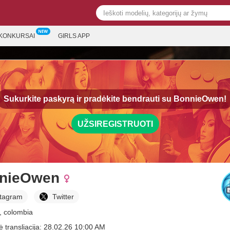
KONKURSAI
GIRLS APP
Sukurkite paskyrą ir pradėkite bendrauti su
BonnieOwen!
UŽSIREGISTRUOTI
nieOwen
stagram
Twitter
, colombia
ė transliacija: 28.02.26 10:00 AM