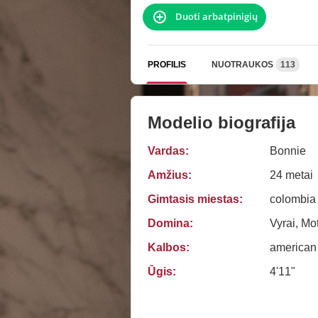
Duoti arbatpinigių
PROFILIS
NUOTRAUKOS
113
Modelio biografija
Vardas:
Bonnie
Amžius:
24 metai
Gimtasis miestas:
colombia
Domina:
Vyrai, Mo
Kalbos:
american
Ūgis:
4'11"