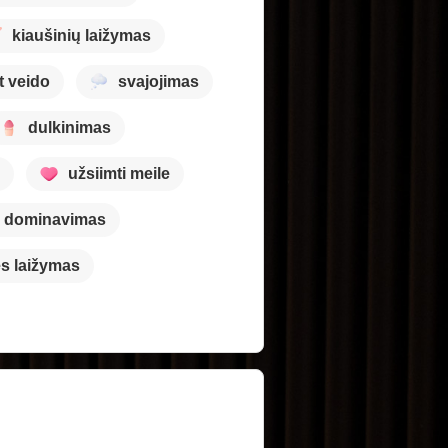
kiaušinių laižymas
t veido
svajojimas
dulkinimas
užsiimti meile
 dominavimas
s laižymas